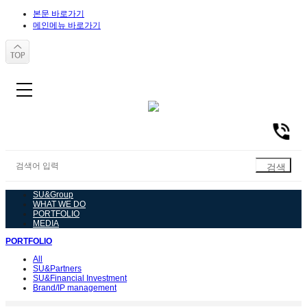
본문 바로가기
메인메뉴 바로가기
SU&Group
WHAT WE DO
PORTFOLIO
MEDIA
PORTFOLIO
All
SU&Partners
SU&Financial Investment
Brand/IP management