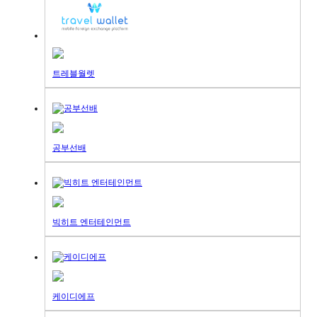
트레블월렛
공부선배
빅히트 엔터테인먼트
케이디에프