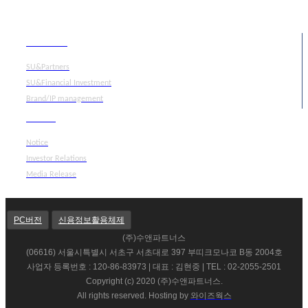
Portfolio
SU&Partners
SU&Financial Investment
Brand/IP management
Media
Notice
Investor Relations
Media Release
PC버전
신용정보활용체제
(주)수앤파트너스
(06616) 서울시특별시 서초구 서초대로 397 부띠크모나코 B동 2004호
사업자 등록번호 : 120-86-83973 | 대표 : 김현중 | TEL : 02-2055-2501
Copyright (c) 2020 (주)수앤파트너스.
All rights reserved. Hosting by
와이즈웍스