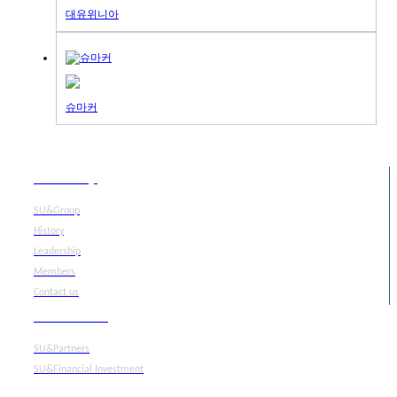
대유위니아
슈마커
SU&Group
SU&Group
History
Leadership
Members
Contact us
What we do
SU&Partners
SU&Financial Investment