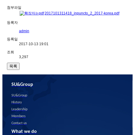
첨부파일
2017101311418_inpuncto_2_2017-korea.pdf
등록자
admin
등록일
2017-10-13 19:01
조회
3,297
목록
SU&Group
SU&Group
History
Leadership
Members
Contact us
What we do