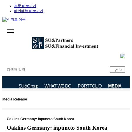
본문 바로가기
메인메뉴 바로가기
SU&Group
WHAT WE DO
PORTFOLIO
MEDIA
Notice
Investor Relations
Media Release
Media Release
Oaklins Germany: inpuncto South Korea
Oaklins Germany: inpuncto South Korea