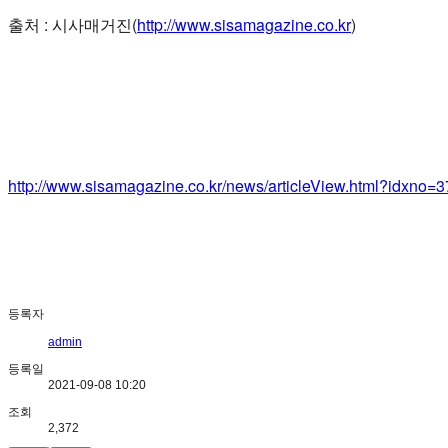
출처 : 시사매거진(
http://www.sisamagazine.co.kr
)
http://www.sisamagazine.co.kr/news/articleView.html?idxno=
등록자
admin
등록일
2021-09-08 10:20
조회
2,372