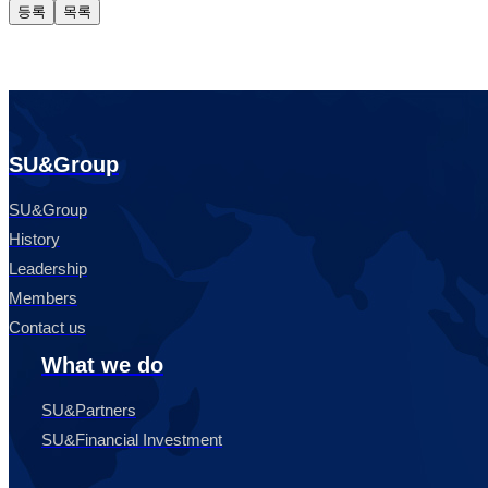
등록
목록
SU&Group
SU&Group
History
Leadership
Members
Contact us
What we do
SU&Partners
SU&Financial Investment