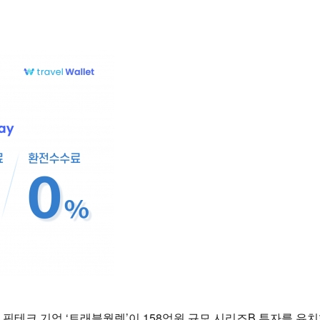
핀테크 기업 ‘트래블월렛’이 158억원 규모 시리즈B 투자를 유치