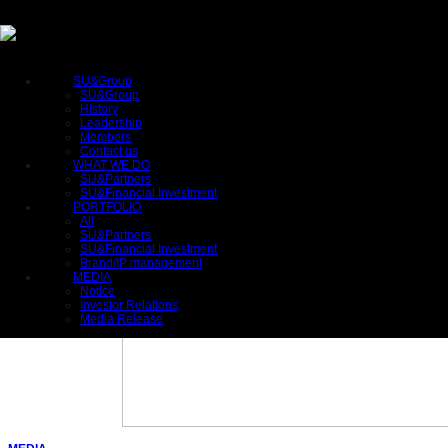
SU&Group
SU&Group
History
Leadership
Members
Contact us
WHAT WE DO
SU&Partners
SU&Financial Investment
PORTFOLIO
All
SU&Partners
SU&Financial Investment
Brand/IP management
MEDIA
Notice
Investor Relations
Media Release