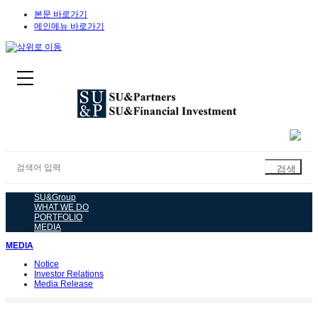
본문 바로가기
메인메뉴 바로가기
SU&Group
WHAT WE DO
PORTFOLIO
MEDIA
MEDIA
Notice
Investor Relations
Media Release