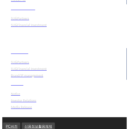
Contact us
What we do
SU&Partners
SU&Financial Investment
Portfolio
SU&Partners
SU&Financial Investment
Brand/IP management
Media
Notice
Investor Relations
Media Release
PC버전
신용정보활용체제